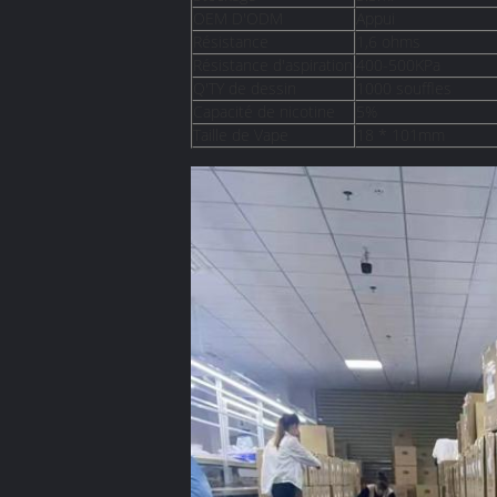
OEM D'ODM
Appui
Résistance
1,6 ohms
Résistance d'aspiration
400-500KPa
Q'TY de dessin
1000 souffles
Capacité de nicotine
5%
Taille de Vape
18 * 101mm