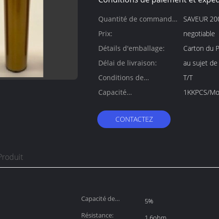
Quantité de commande
SAVEUR 20
min:
Prix:
negotiable
Détails d'emballage:
Carton du 
Délai de livraison:
au sujet de
Conditions de
T/T
paiement:
Capacité
1KKPCS/Mo
d'approvisionnement:
CONTACTEZ
Produit
Capacité de
5%
nicotine:
Résistance:
1.6ohm