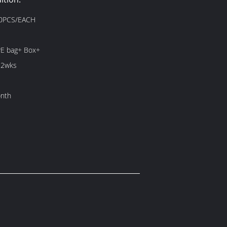
0PCS/EACH
PE bag+ Box+
 2wks
nth