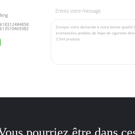
Entrez votre message
feng
618312484858
613510469382
Vous pourriez être dans ce