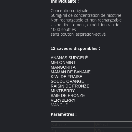
Individualité
:
Conception originale
50mg/ml de concentration de nicotine
Non rechargeable et non rechargeable
Usine directement, expédition rapide
1000 souffles
sans bouton, aspiration-activé
12 saveurs disponibles :
ANANAS SURGELÉ
MELONMINT
MANGORITA
MAMAN DE BANANE
KIWI DE FRAISE
SOUDE ORANGE
RAISIN DE FRONZE
MINTBERRY
BAIE DE FRONZE
VE
MANGUE
Paramètres :
Batterie
650mah
Stockage
3.5ml