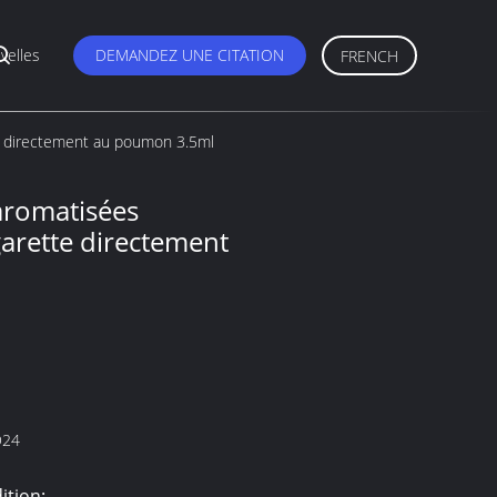
velles
DEMANDEZ UNE CITATION
FRENCH
te directement au poumon 3.5ml
aromatisées
garette directement
D24
ition: