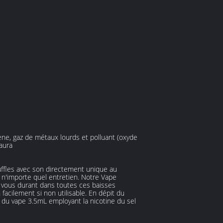
,
ne, gaz de métaux lourds et polluant (oxyde
aura
uffles avec son directement unique au
u n'importe quel entretien. Notre Vape
e, vous durant dans toutes ces baisses
facilement si non utilisable. En dépit du
s du vape 3.5mL employant la nicotine du sel