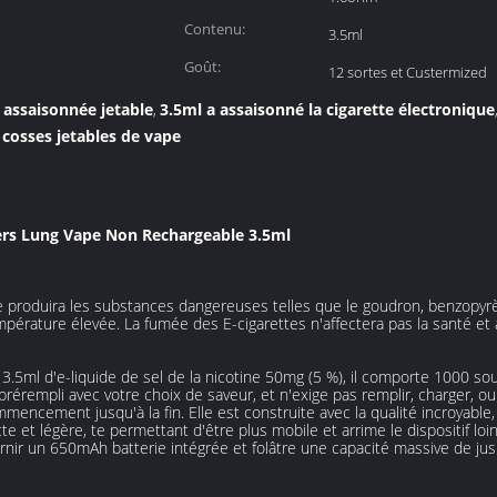
Contenu:
3.5ml
Goût:
12 sortes et Custermized
 assaisonnée jetable
3.5ml a assaisonné la cigarette électronique
,
 cosses jetables de vape
vers Lung Vape Non Rechargeable 3.5ml
e produira les substances dangereuses telles que le goudron, benzopyrè
mpérature élevée. La fumée des E-cigarettes n'affectera pas la santé et 
.5ml d'e-liquide de sel de la nicotine 50mg (5 %), il comporte 1000 so
rérempli avec votre choix de saveur, et n'exige pas remplir, charger, o
ommencement jusqu'à la fin. Elle est construite avec la qualité incroyabl
et légère, te permettant d'être plus mobile et arrime le dispositif loin 
ournir un 650mAh batterie intégrée et folâtre une capacité massive de ju