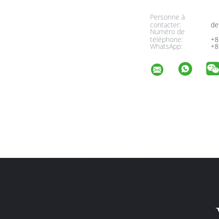
Personne à
contacter:
de
Numéro de
téléphone:
+8
WhatsApp:
+8