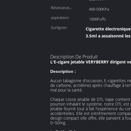
Résistance
400-500KPa
d'aspiration:
aspiration:
1000Puffs
Surligner:
Cigarette électronique
3.5ml a assaisonné les
Description De Produit
L'E-cigare jetable VERYBERRY dirigent 
Description :
Aucun tabagisme d'occasion, E-cigarettes n
de carbone, acroléine) après chauffage à te
mal pour la santé.
Chaque cosse jetable de DTL Vape contient 3
poumon inhalant le système. notre DTL est p
jetable fournit tout à fait l'expérience du c
accidentelles. Elle est extrêmement compacte 
design compact elle offre, elle parvient à f
0~50mg.